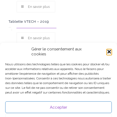
En savoir plus
Tablette VTECH – 2019
En savoir plus
Gérer le consentement aux
cookies
Nous utilisons des technologies telles que les cookies pour stocker et/ou
accéder aux informations relatives aux appareils. Nous le faisons pour
Ce site participe au Programme Partenaires d’Amazon EU, un
améliorer l’expérience de navigation et pour afficher des publicités
programme d’affiliation conçu pour permettre à des sites de
(non-)personnalisées. Consentir à ces technologies nous autorisera à traiter
percevoir une rémunération grâce à la création de liens vers
des données telles que le comportement de navigation ou les ID uniques
Amazon.fr.
sur ce site. Le fait de ne pas consentir ou de retirer son consentement
peut avoir un effet négatif sur certaines fonctonnalités et caractéristiques.
Accepter