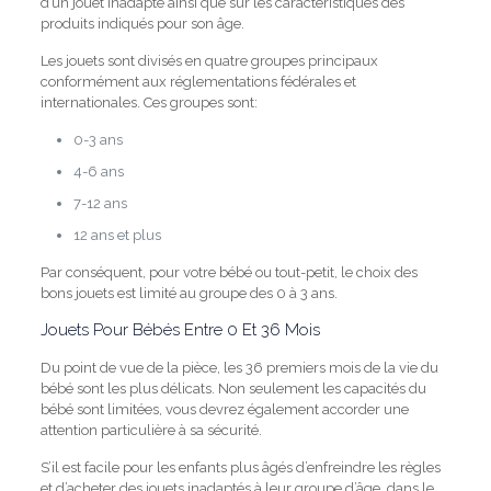
d’un jouet inadapté ainsi que sur les caractéristiques des
produits indiqués pour son âge.
Les jouets sont divisés en quatre groupes principaux
conformément aux réglementations fédérales et
internationales.
Ces groupes sont:
0-3 ans
4-6 ans
7-12 ans
12 ans et plus
Par conséquent, pour votre bébé ou tout-petit, le choix des
bons jouets est limité au groupe des 0 à 3 ans.
Jouets Pour Bébés Entre 0 Et 36 Mois
Du point de vue de la pièce, les 36 premiers mois de la vie du
bébé sont les plus délicats.
Non seulement les capacités du
bébé sont limitées, vous devrez également accorder une
attention particulière à sa sécurité.
S’il est facile pour les enfants plus âgés d’enfreindre les règles
et d’acheter des jouets inadaptés à leur groupe d’âge, dans le