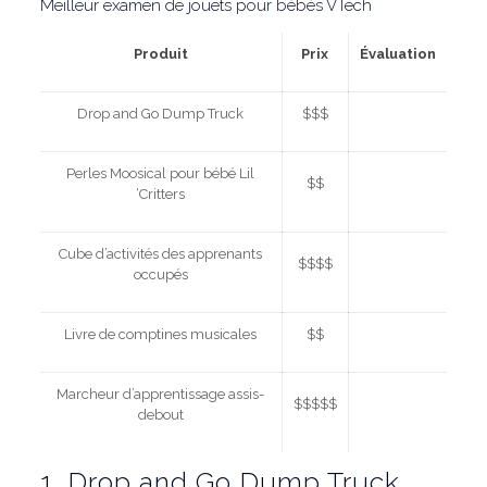
Meilleur examen de jouets pour bébés VTech
Produit
Prix
Évaluation
Drop and Go Dump Truck
$$$
Perles Moosical pour bébé Lil
$$
‘Critters
Cube d’activités des apprenants
$$$$
occupés
Livre de comptines musicales
$$
Marcheur d’apprentissage assis-
$$$$$
debout
1. Drop and Go Dump Truck