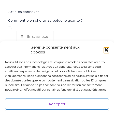
Articles connexes
Comment bien choisir sa peluche géante ?
En savoir plus
Gérer le consentement aux
cookies
Nous utilisons des technologies telles que les cookies pour stocker et/ou
accéder aux informations relatives aux appareils. Nous le faisons pour
Ce site participe au Programme Partenaires d’Amazon EU, un
améliorer l’expérience de navigation et pour afficher des publicités
programme d’affiliation conçu pour permettre à des sites de
(non-)personnalisées. Consentir à ces technologies nous autorisera à traiter
percevoir une rémunération grâce à la création de liens vers
des données telles que le comportement de navigation ou les ID uniques
Amazon.fr.
sur ce site. Le fait de ne pas consentir ou de retirer son consentement
peut avoir un effet négatif sur certaines fonctonnalités et caractéristiques.
Accepter