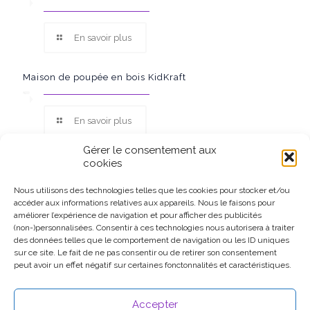
En savoir plus
Maison de poupée en bois KidKraft
En savoir plus
Gérer le consentement aux
cookies
Nous utilisons des technologies telles que les cookies pour stocker et/ou
accéder aux informations relatives aux appareils. Nous le faisons pour
Ce site participe au Programme Partenaires d’Amazon EU, un
améliorer l’expérience de navigation et pour afficher des publicités
programme d’affiliation conçu pour permettre à des sites de
(non-)personnalisées. Consentir à ces technologies nous autorisera à traiter
percevoir une rémunération grâce à la création de liens vers
des données telles que le comportement de navigation ou les ID uniques
Amazon.fr.
sur ce site. Le fait de ne pas consentir ou de retirer son consentement
peut avoir un effet négatif sur certaines fonctonnalités et caractéristiques.
Accepter