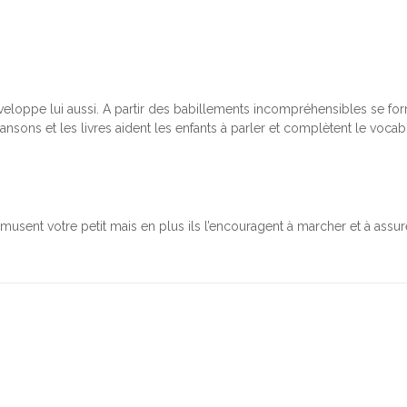
développe lui aussi. A partir des babillements incompréhensibles se f
chansons et les livres aident les enfants à parler et complètent le vocabu
 amusent votre petit mais en plus ils l’encouragent à marcher et à assu