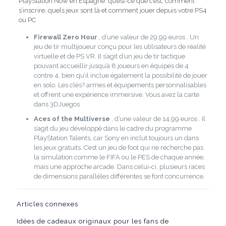
PlayStation Now en Espagne: qu’est-ce que c’est, comment
s’inscrire, quels jeux sont là et comment jouer depuis votre PS4
ou PC
Firewall Zero Hour
, d’une
valeur de 29,99 euros
. Un
jeu de tir multijoueur conçu pour les utilisateurs de réalité
virtuelle et de PS VR. Il s’agit d’un jeu de tir tactique
pouvant accueillir jusqu’à 8 joueurs en équipes de 4
contre 4, bien qu’il inclue également la possibilité de jouer
en solo. Les clés? armes et équipements personnalisables
et offrent une expérience immersive. Vous avez la carte
dans
3DJuegos
Aces of the Multiverse
, d’une
valeur de 14,99 euros
. Il
s’agit du jeu développé dans le cadre du programme
PlayStation Talents, car Sony en inclut toujours un dans
les jeux gratuits. C’est un jeu de foot qui ne recherche pas
la simulation comme le FIFA ou le PES de chaque année,
mais une approche arcade. Dans celui-ci, plusieurs races
de dimensions parallèles différentes se font concurrence.
Articles connexes
Idées de cadeaux originaux pour les fans de