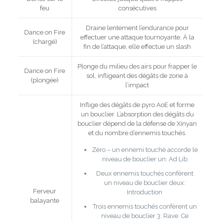
feu
consécutives
Draine lentement l’endurance pour
Dance on Fire
effectuer une attaque tournoyante. À la
(chargé)
fin de l’attaque, elle effectue un slash
Plonge du milieu des airs pour frapper le
Dance on Fire
sol, infligeant des dégâts de zone à
(plongée)
l’impact
Inflige des dégâts de pyro AoE et forme
un bouclier. L’absorption des dégâts du
bouclier dépend de la défense de Xinyan
et du nombre d’ennemis touchés.
Zéro – un ennemi touché accorde le
niveau de bouclier un: Ad Lib
Deux ennemis touchés confèrent
un niveau de bouclier deux:
Ferveur
Introduction
balayante
Trois ennemis touchés confèrent un
niveau de bouclier 3: Rave. Ce