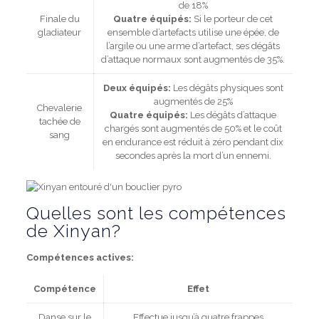
de 18%
Finale du
Quatre équipés:
Si le porteur de cet
gladiateur
ensemble d’artefacts utilise une épée, de
l’argile ou une arme d’artefact, ses dégâts
d’attaque normaux sont augmentés de 35%.
Deux équipés:
Les dégâts physiques sont
augmentés de 25%
Chevalerie
Quatre équipés:
Les dégâts d’attaque
tachée de
chargés sont augmentés de 50% et le coût
sang
en endurance est réduit à zéro pendant dix
secondes après la mort d’un ennemi.
Quelles sont les compétences
de Xinyan?
Compétences actives:
Compétence
Effet
Danse sur le
Effectue jusqu’à quatre frappes