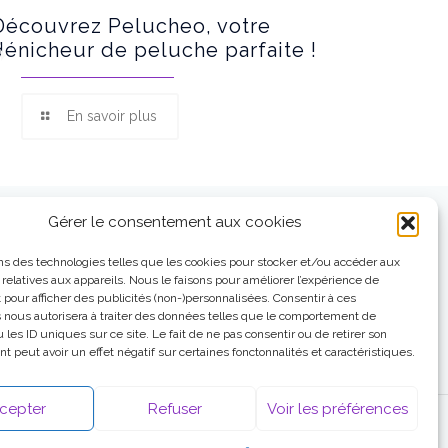
Découvrez Pelucheo, votre
dénicheur de peluche parfaite !
En savoir plus
Gérer le consentement aux cookies
ns des technologies telles que les cookies pour stocker et/ou accéder aux
 relatives aux appareils. Nous le faisons pour améliorer l’expérience de
t pour afficher des publicités (non-)personnalisées. Consentir à ces
 nous autorisera à traiter des données telles que le comportement de
 les ID uniques sur ce site. Le fait de ne pas consentir ou de retirer son
 peut avoir un effet négatif sur certaines fonctonnalités et caractéristiques.
cepter
Refuser
Voir les préférences