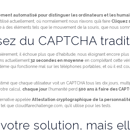
ement automatisé pour distinguer les ordinateurs et les huma
ilisé actuellement, où normalement nous n’avons qu’à faire
Cliquez 
âce à des éléments tels que le mouvement de la souris, que nous so
ssez du CAPTCHA tradit
rnièrement, il échoue plus que d’habitude, nous éloignant encore plu
ons actuellement
32 secondes en moyenne
en complétant cette vér
tème qui fonctionne mal sur les téléphones portables, et où il est c
stimé que chaque utilisateur voit un CAPTCHA tous les dix jours, multipl
otre calcul,
chaque jour
l’humanité perd
500 ans à faire des CAP
lternative appelée
Attestation cryptographique de la personnalit
tel que cloudflarechallenge.com, qu’il utilise pour les tests.
votre solution, mais el