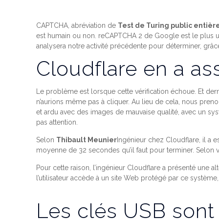
CAPTCHA, abréviation de
Test de Turing public entièr
est humain ou non. reCAPTCHA 2 de Google est le plus ut
analysera notre activité précédente pour déterminer, gr
Cloudflare en a a
Le problème est lorsque cette vérification échoue. Et de
n’aurions même pas à cliquer. Au lieu de cela, nous pren
et ardu avec des images de mauvaise qualité, avec un sys
pas attention.
Selon
Thibault Meunier
Ingénieur chez Cloudflare, il a e
moyenne de 32 secondes qu’il faut pour terminer. Selon v
Pour cette raison, l’ingénieur Cloudflare a présenté une a
l’utilisateur accède à un site Web protégé par ce système, 
Les clés USB sont 