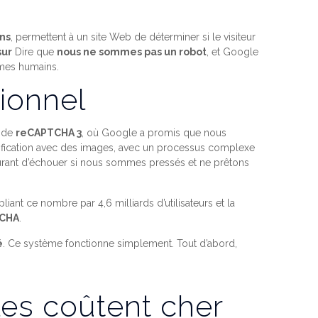
ins
, permettent à un site Web de déterminer si le visiteur
sur
Dire que
nous ne sommes pas un robot
, et Google
mmes humains.
ionnel
s de
reCAPTCHA 3
, où Google a promis que nous
ification avec des images, avec un processus complexe
ourant d’échouer si nous sommes pressés et ne prêtons
iant ce nombre par 4,6 milliards d’utilisateurs et la
TCHA
.
é
. Ce système fonctionne simplement. Tout d’abord,
les coûtent cher