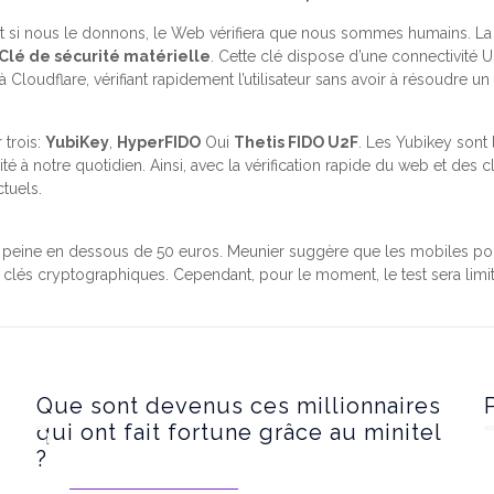
a, et si nous le donnons, le Web vérifiera que nous sommes humains. L
Clé de sécurité matérielle
. Cette clé dispose d’une connectivité U
 Cloudflare, vérifiant rapidement l’utilisateur sans avoir à résoudre 
 trois:
YubiKey
,
HyperFIDO
Oui
Thetis FIDO U2F
. Les Yubikey sont 
é à notre quotidien. Ainsi, avec la vérification rapide du web et des 
tuels.
 peine en dessous de 50 euros. Meunier suggère que les mobiles pourrai
clés cryptographiques. Cependant, pour le moment, le test sera limit
Que sont devenus ces millionnaires
qui ont fait fortune grâce au minitel
?