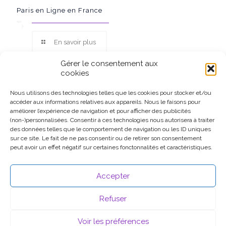
Paris en Ligne en France
En savoir plus
Gérer le consentement aux
cookies
Nous utilisons des technologies telles que les cookies pour stocker et/ou
accéder aux informations relatives aux appareils. Nous le faisons pour
Ce site participe au Programme Partenaires d’Amazon EU, un
améliorer l’expérience de navigation et pour afficher des publicités
programme d’affiliation conçu pour permettre à des sites de
(non-)personnalisées. Consentir à ces technologies nous autorisera à traiter
percevoir une rémunération grâce à la création de liens vers
des données telles que le comportement de navigation ou les ID uniques
Amazon.fr.
sur ce site. Le fait de ne pas consentir ou de retirer son consentement
peut avoir un effet négatif sur certaines fonctonnalités et caractéristiques.
Accepter
Refuser
Voir les préférences