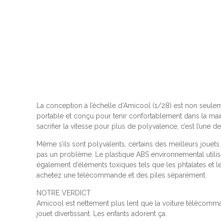
La conception à l’échelle d’Amicool (1/28) est non seul
portable et conçu pour tenir confortablement dans la mai
sacrifier la vitesse pour plus de polyvalence, c’est l’une
Même s’ils sont polyvalents, certains des meilleurs jouets
pas un problème.
Le plastique ABS environnemental utilis
également d’éléments toxiques tels que les phtalates et l
achetez une télécommande et des piles séparément.
NOTRE VERDICT
Amicool est nettement plus lent que la voiture télécom
jouet divertissant.
Les enfants adorent ça.