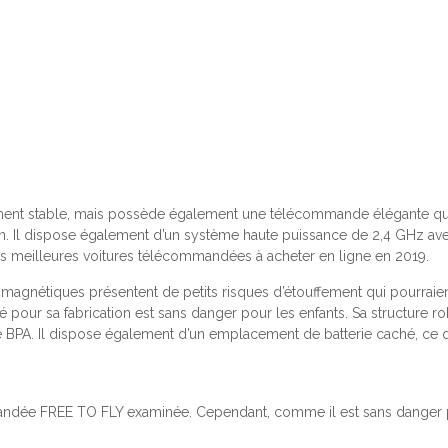
ement stable, mais possède également une télécommande élégante qui 
n.
Il dispose également d’un système haute puissance de 2,4 GHz avec
 des meilleures voitures télécommandées à acheter en ligne en 2019.
 magnétiques présentent de petits risques d’étouffement qui pourraien
é pour sa fabrication est sans danger pour les enfants.
Sa structure r
e BPA.
Il dispose également d’un emplacement de batterie caché, ce q
mandée FREE TO FLY examinée.
Cependant, comme il est sans danger pou