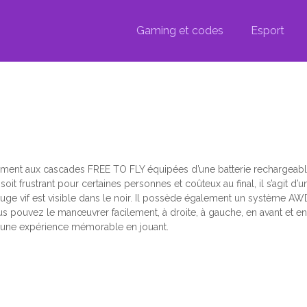
Gaming et codes
Esport
ement aux cascades FREE TO FLY équipées d’une batterie rechargeable
soit frustrant pour certaines personnes et coûteux au final, il s’agit d’
ge vif est visible dans le noir.
Il possède également un système AWD
 pouvez le manœuvrer facilement, à droite, à gauche, en avant et en 
ts une expérience mémorable en jouant.