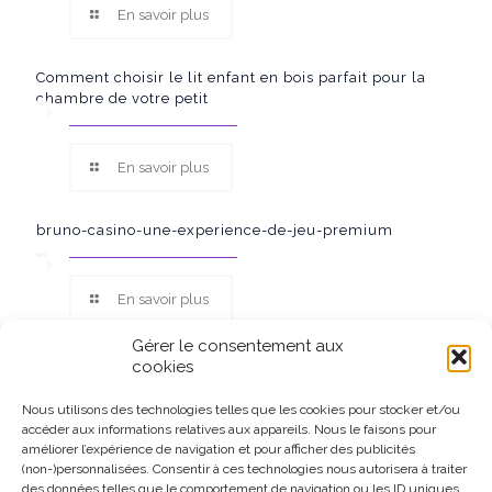
En savoir plus
Comment choisir le lit enfant en bois parfait pour la
chambre de votre petit
En savoir plus
bruno-casino-une-experience-de-jeu-premium
En savoir plus
Gérer le consentement aux
cookies
Nous utilisons des technologies telles que les cookies pour stocker et/ou
accéder aux informations relatives aux appareils. Nous le faisons pour
Ce site participe au Programme Partenaires d’Amazon EU, un
améliorer l’expérience de navigation et pour afficher des publicités
programme d’affiliation conçu pour permettre à des sites de
(non-)personnalisées. Consentir à ces technologies nous autorisera à traiter
percevoir une rémunération grâce à la création de liens vers
des données telles que le comportement de navigation ou les ID uniques