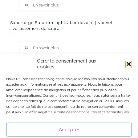
En savoir plus
Saberforge Fulcrum Lightsaber dévoilé | Nouvel
avertissement de sabre
En savoir plus
Gérer le consentement aux
cookies
Nous utilisons des technologies telles que les cookies pour stocker et/ou
accéder aux informations relatives aux appareils. Nous le faisons pour
Ce site participe au Programme Partenaires d’Amazon EU, un
améliorer l’expérience de navigation et pour afficher des publicités
programme d’affiliation conçu pour permettre à des sites de
(non-)personnalisées. Consentir à ces technologies nous autorisera à traiter
percevoir une rémunération grâce à la création de liens vers
des données telles que le comportement de navigation ou les ID uniques
Amazon.fr.
sur ce site. Le fait de ne pas consentir ou de retirer son consentement
peut avoir un effet négatif sur certaines fonctonnalités et caractéristiques.
Accepter